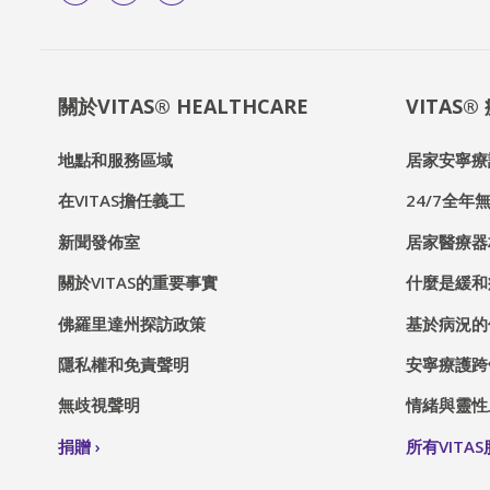
關於VITAS® HEALTHCARE
VITAS
地點和服務區域
居家安寧療
在VITAS擔任義工
24/7全年無
新聞發佈室
居家醫療器
關於VITAS的重要事實
什麼是緩和
佛羅里達州探訪政策
基於病況的
隱私權和免責聲明
安寧療護跨
無歧視聲明
情緒與靈性
捐贈
所有VITA