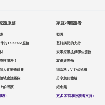
® 療護服務
家庭和照護者
護
照護
休的Telecare服務
基於病況的支持
材
安寧療護提供哪些服務
療護服務？
哀傷與喪慟
個人化療護計劃
部落格：VITAS拾穗
領域療護團隊
分享您的體驗
上的照護
紀念熊
S服務
更多 家庭和照護者支持