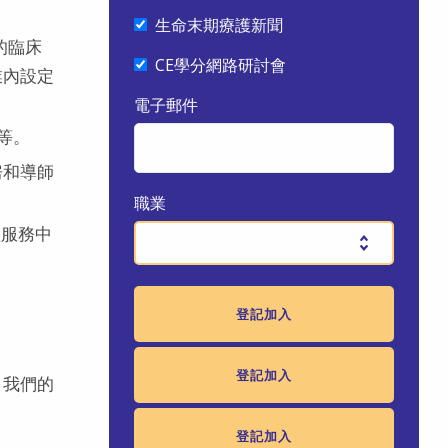
生命末期療護新聞
的臨床
CE學分網路研討會
業內設定
電子郵件
等。
房和導師
職業
險服務中
。我們的