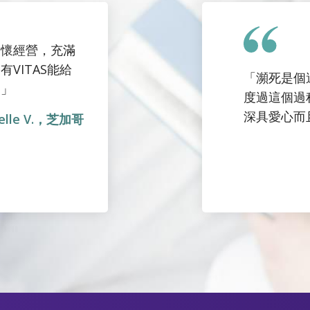
關懷經營，充滿
VITAS能給
「瀕死是個
。」
度過這個過
深具愛心而
ielle V.，芝加哥