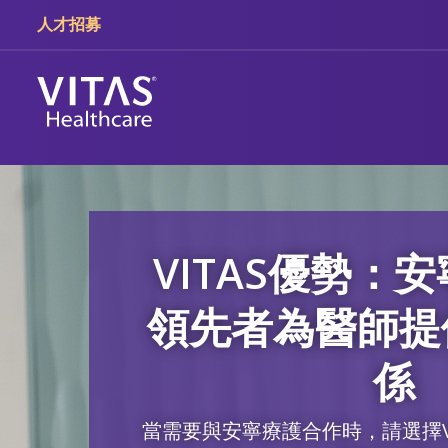
跳轉至主要內容
跳轉至導覽
人才招募
VITAS優勢：
領先者為醫師提
係
當需要與安寧療護合作時，請選擇V