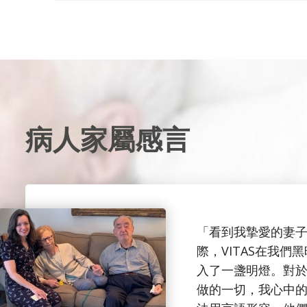
病人家屬感言
「看到我摯愛的妻
際，VITAS在我們
入了一盞明燈。對
做的一切，我心中