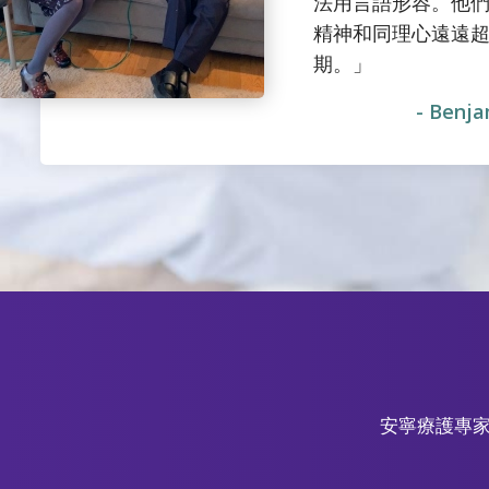
法用言語形容。他
精神和同理心遠遠
期。」
- Benj
安寧療護專家