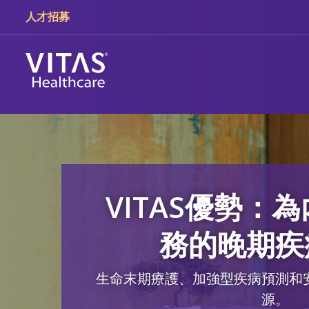
跳轉至主要內容
跳轉至導覽
人才招募
VITAS優勢：
務的晚期疾
生命末期療護、加強型疾病預測和
源。