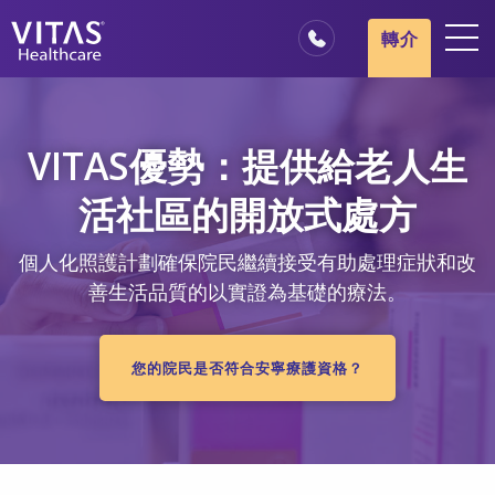
跳轉至主要內容
跳轉至導覽
轉介
地點
安寧療護基本概述
VITAS優勢：提供給老人生
我們的服務
活社區的開放式處方
醫療服務專業人員
個人化照護計劃確保院民繼續接受有助處理症狀和改
家庭與照顧者
善生活品質的以實證為基礎的療法。
您的院民是否符合安寧療護資格？