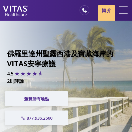
轉介
地點
安寧療護基本概述
我們的服務
佛羅里達州聖露西港及寶藏海岸的
醫療服務專業人員
VITAS安寧療護
家庭與照顧者
4.5
2則評論
瀏覽所有地點
877.936.2660