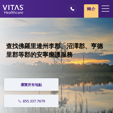
轉介
地點
安寧療護基本概述
我們的服務
查找佛羅里達州李郡、沼澤郡、亨德
醫療服務專業人員
里郡等郡的安寧療護服務
家庭與照顧者
瀏覽所有地點
855.337.7679