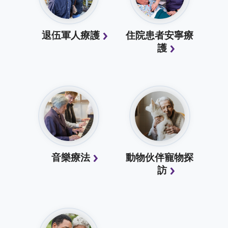
退伍軍人療護
住院患者安寧療
護
音樂療法
動物伙伴寵物探
訪