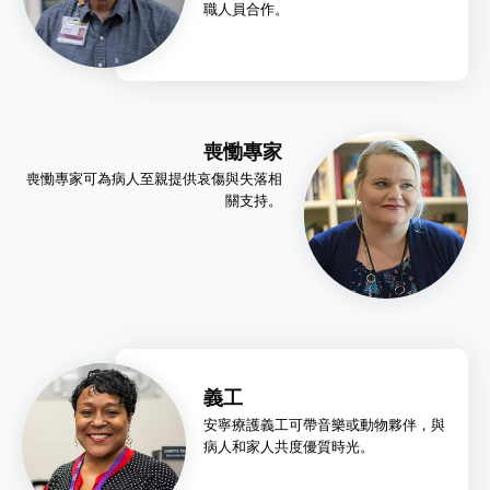
職人員合作。
喪慟專家
喪慟專家可為病人至親提供哀傷與失落相
關支持。
義工
安寧療護義工可帶音樂或動物夥伴，與
病人和家人共度優質時光。