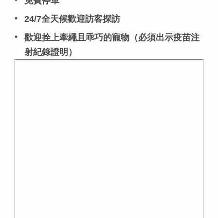
免費停車
24/7全天候歡迎訪客探訪
歡迎拴上牽繩且乖巧的寵物（必須出示疫苗注
射紀錄證明）