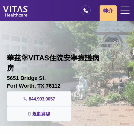
跳轉至主要內容
跳轉至導覽
轉介
地點
安寧療護基本概述
我們的服務
華茲堡VITAS住院安寧療護病
醫療服務專業人員
房
家庭與照顧者
5651 Bridge St.
Fort Worth, TX 76112
844.993.0057
規劃路線