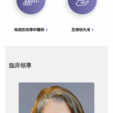
晚期疾病專科醫師
思潮領先者
臨床領導