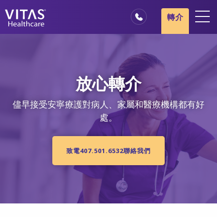
跳轉至主要內容
跳轉至導覽
轉介
地點
安寧療護基本概述
放心轉介
我們的服務
醫療服務專業人員
儘早接受安寧療護對病人、家屬和醫療機構都有好
處。
家庭與照顧者
致電407.501.6532聯絡我們