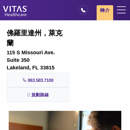
跳轉至主要內容
跳轉至導覽
轉介
地點
佛羅里達州，萊克
安寧療護基本概述
蘭
我們的服務
115 S Missouri Ave.
醫療服務專業人員
Suite 350
Lakeland, FL 33815
家庭與照顧者
863.583.7100
規劃路線