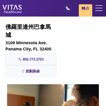
跳轉至主要內容
跳轉至導覽
轉介
地點
佛羅里達州巴拿馬
安寧療護基本概述
城
我們的服務
3109 Minnesota Ave.
醫療服務專業人員
Panama City, FL 32405
家庭與照顧者
855.773.3753
規劃路線