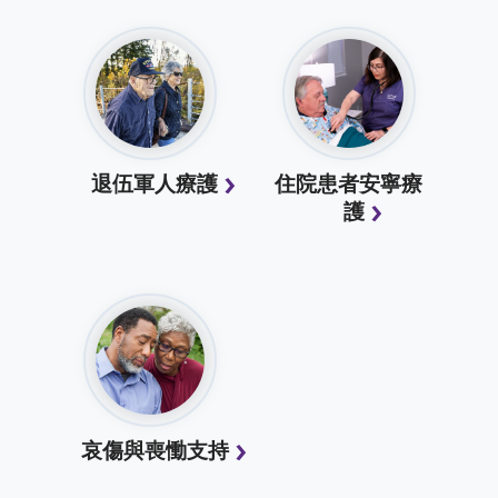
退伍軍人療護
住院患者安寧療
護
哀傷與喪慟支持