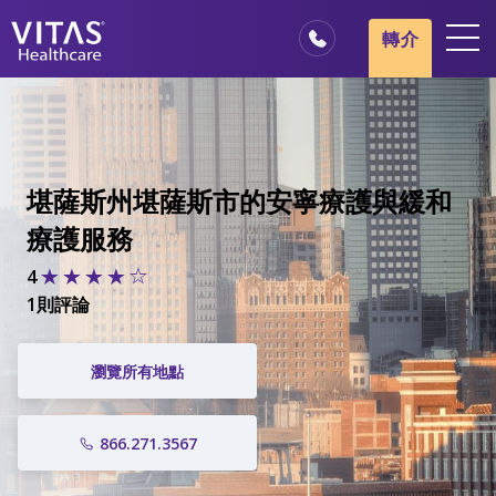
轉介
地點
安寧療護基本概述
我們的服務
堪薩斯州堪薩斯市的安寧療護與緩和
醫療服務專業人員
療護服務
家庭與照顧者
4
1則評論
瀏覽所有地點
866.271.3567