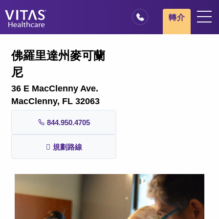
跳轉至主要內容
跳轉至導覽
轉介
地點
佛羅里達州麥可蘭
安寧療護基本概述
尼
我們的服務
36 E MacClenny Ave.
醫療服務專業人員
MacClenny, FL 32063
家庭與照顧者
844.950.4705
規劃路線