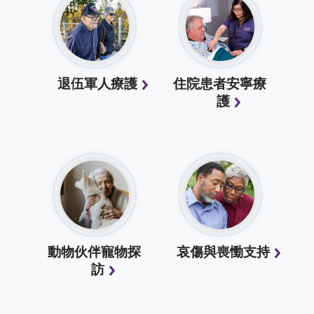
退伍軍人療護
住院患者安寧療
護
動物伙伴寵物探
哀傷與喪慟支持
訪