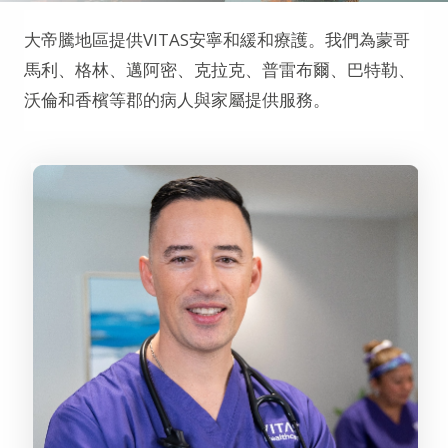
大帝騰地區提供VITAS安寧和緩和療護。我們為蒙哥
馬利、格林、邁阿密、克拉克、普雷布爾、巴特勒、
沃倫和香檳等郡的病人與家屬提供服務。