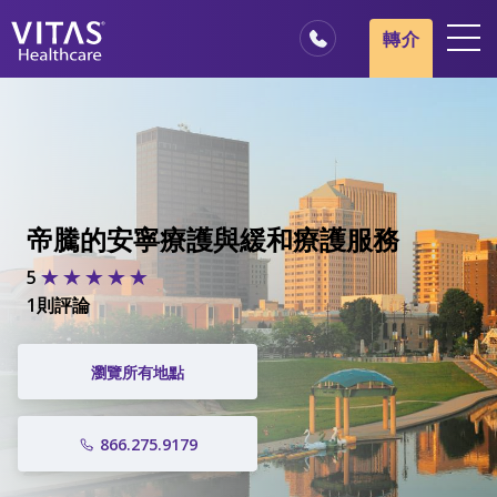
轉介
地點
安寧療護基本概述
我們的服務
醫療服務專業人員
帝騰的安寧療護與緩和療護服務
家庭與照顧者
5
1則評論
瀏覽所有地點
866.275.9179