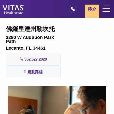
跳轉至主要內容
跳轉至導覽
轉介
地點
佛羅里達州勒坎托
安寧療護基本概述
3280 W Audubon Park
Path
我們的服務
Lecanto, FL 34461
醫療服務專業人員
352.527.2020
家庭與照顧者
規劃路線