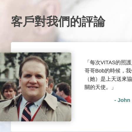
客戶對我們的評論
「每次VITAS的照
哥哥Bob的時候，
（她）是上天送來
關的天使。」
- Joh