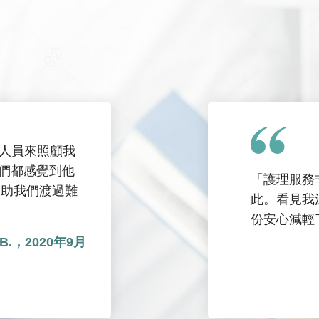
護人員來照顧我
我們都感覺到他
「護理服務
協助我們渡過難
此。看見我
份安心減輕
n B.，2020年9月