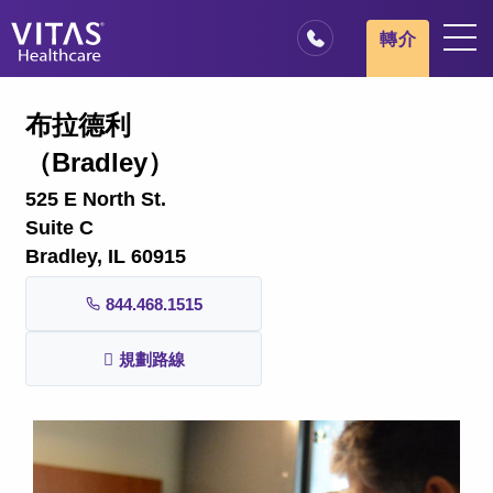
跳轉至主要內容
跳轉至導覽
轉介
地點
布拉德利
安寧療護基本概述
（Bradley）
我們的服務
525 E North St.
醫療服務專業人員
Suite C
Bradley, IL 60915
家庭與照顧者
844.468.1515
規劃路線