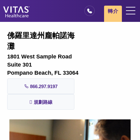
跳轉至主要內容
跳轉至導覽
轉介
地點
佛羅里達州龐帕諾海
安寧療護基本概述
灘
我們的服務
1801 West Sample Road
醫療服務專業人員
Suite 301
Pompano Beach, FL 33064
家庭與照顧者
866.297.9197
規劃路線