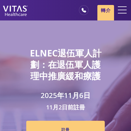
跳轉至主要內容
跳轉至導覽
轉介
地點
安寧療護基本概述
我們的服務
ELNEC退伍軍人計
醫療服務專業人員
劃：在退伍軍人護
家庭與照顧者
理中推廣緩和療護
2025年11月6日
11月2日前註冊
註冊