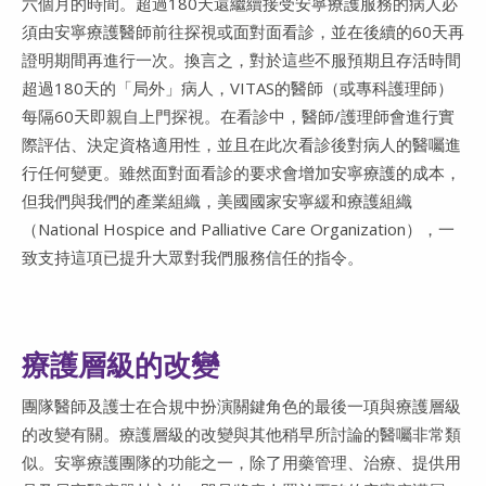
六個月的時間。超過180天還繼續接受安寧療護服務的病人必
須由安寧療護醫師前往探視或面對面看診，並在後續的60天再
證明期間再進行一次。換言之，對於這些不服預期且存活時間
超過180天的「局外」病人，VITAS的醫師（或專科護理師）
每隔60天即親自上門探視。在看診中，醫師/護理師會進行實
際評估、決定資格適用性，並且在此次看診後對病人的醫囑進
行任何變更。雖然面對面看診的要求會增加安寧療護的成本，
但我們與我們的產業組織，美國國家安寧緩和療護組織
（National Hospice and Palliative Care Organization），一
致支持這項已提升大眾對我們服務信任的指令。
療護層級的改變
團隊醫師及護士在合規中扮演關鍵角色的最後一項與療護層級
的改變有關。療護層級的改變與其他稍早所討論的醫囑非常類
似。安寧療護團隊的功能之一，除了用藥管理、治療、提供用