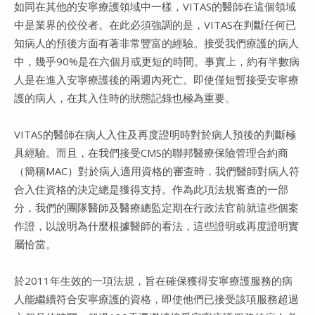
如同在其他的安寧療護領域中一樣，VITAS的醫師在這個領域
中是業界的佼佼者。在此必須強調的是，VITAS在判斷任何已
知病人的預後方面有著非常豐富的經驗。接受我們療護的病人
中，幾乎90%是在六個月或更短的時間。事實上，約有半數病
人是在進入安寧療護後的兩週內死亡。即使僅短暫接受安寧療
護的病人，在其入住時的狀態記錄也極為重要。
VITAS的醫師在病人入住及再度證明時對於病人預後的判斷極
具經驗。而且，在我們接受CMS的聯邦醫療保險管理合約商
（簡稱MAC）對於病人適用資格的審查時，我們醫師對病人符
合入住資格的決定總是獲得支持。作為此項法規審查的一部
分，我們的團隊醫師及醫療總監定期在行政法官前就這些個案
作證，以說明為什麼根據醫師的看法，這些證明或再度證明實
屬恰當。
於2011年生效的一項法規，旨在確保獲得安寧療護服務的病
人能繼續符合安寧療護的資格，即使他們已接受該項服務超過