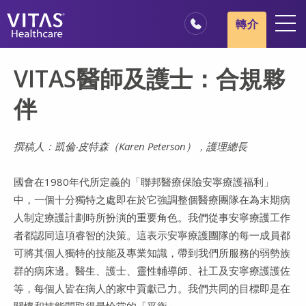
跳轉至主要內容
跳轉至導覽
轉介
地點
VITAS醫師及護士：合規夥
安寧療護基本概述
伴
我們的服務
醫療服務專業人員
撰稿人：凱倫‧皮特森（Karen Peterson），護理總長
家庭與照顧者
國會在1980年代所定義的「聯邦醫療保險安寧療護福利」
中，一個十分獨特之處即在於它強調整個醫療團隊在為末期病
人制定療護計劃時所扮演的重要角色。我們從事安寧療護工作
者都認同這項睿智的決策。這表示安寧療護團隊的每一成員都
可將其個人獨特的技能及專業知識，帶到我們所服務的弱勢族
群的病床邊。醫生、護士、靈性輔導師、社工及安寧療護護佐
等，每個人皆在病人的家中貢獻己力。我們共同的目標即是在
關懷和技能間取得最恰當的「平衡」。