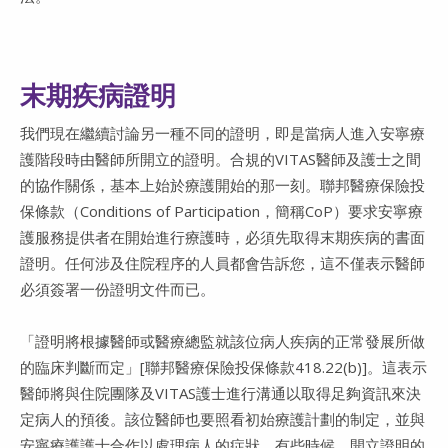
末期疾病證明
我們現在繼續討論另一種不同的證明，即是當病人進入安寧療
護階段時由醫師所開立的證明。合規的VITAS醫師及護士之間
的協作關係，基本上始於療護開始的那一刻。聯邦醫療保險投
保條款（Conditions of Participation，簡稱CoP）要求安寧療
護服務提供者在開始進行療護時，必須先取得末期疾病的書面
證明。任何涉及住院程序的人員都會告訴您，這不僅表示醫師
必須簽署一份證明文件而已。
「證明將根據醫師或醫療總監就該位病人疾病的正常發展所做
的臨床判斷而定」[聯邦醫療保險投保條款418.22(b)]。這表示
醫師將與住院團隊及VITAS護士進行溝通以取得足夠資訊來決
定病人的預後。該位醫師也要照看初始療護計劃的制定，並與
安寧療護護士合作以處理病人的症狀。有些時候，開立證明的