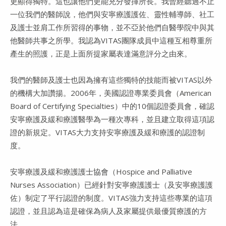
更顯得獨特。這也讓他們更能充分發揮所長。我曾經聽過不止
一位我們的醫師說，他們與安寧療護護佐、靈性輔導師、社工
及護士並肩工作所習得的事物，並不亞於他們自醫學院中與其
他醫師共事之所學。我認為VITAS團隊成員中這種互相尊重所
產生的照護，正是上面所提家屬表達滿意評分之由來。
我們的醫師及護士也因為擁有這些獨特的技能而被VITAS以外
的機構大加讚揚。2006年，美國認證專業委員會（American
Board of Certifying Specialties）中的10個認證委員會，確認
安寧療護及緩和療護醫學為一種次專科，並且建立取得這項認
證的新規定。VITAS大力支持安寧療護及緩和療護的認證制
度。
安寧療護及緩和療護護士協會（Hospice and Palliative
Nurses Association）已經針對安寧療護護士（及安寧療護護
佐）制定了平行認證的制度。VITAS強力支持這些專業的這項
認證，並且認為這是確保為病人及家屬提供最優質療護的方
法。