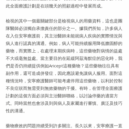
此全面療護計劃是在頭幾天的照顧過程中發展而成。
檢視的其中一個最關鍵部分是檢視病人的用藥資料，這也是團
隊醫師必須獨自承擔責任的部分之一。據我們所知，許多病人
在入住安寧療護前，其主治醫師未能就病人疾病的實際情況與
病人進行認真的溝通。例如，病人可能持續服用降低膽固醇的
藥物，而實際上，在處理末期疾病時，這些藥物對病情的益處
不大或毫無益處。當主要目的在延緩阿茲海默症的惡化時，我
們是否仍持續提供例如Aricept這種藥物？這些藥物往往具有
副作用，還可造成併發症，因此應該避免讓病人服用。面對這
種情況時，安寧療護醫師可能考慮停用這些藥物，以利於控制
不良症狀而無需受到無效藥物的干擾。有時，在管理全面療護
計劃的這個方面必須與主治醫師聯絡，以討論停藥的適當方
式。同時當然也會涉及到與病人及家屬進行審慎、廣泛及技巧
性的溝通。
藥物療效的問題持續受到許多關注。長久以來，安寧療護一直