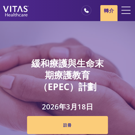
跳轉至主要內容
跳轉至導覽
轉介
地點
安寧療護基本概述
我們的服務
緩和療護與生命末
醫療服務專業人員
期療護教育
家庭與照顧者
（EPEC）計劃
2026年3月18日
註冊